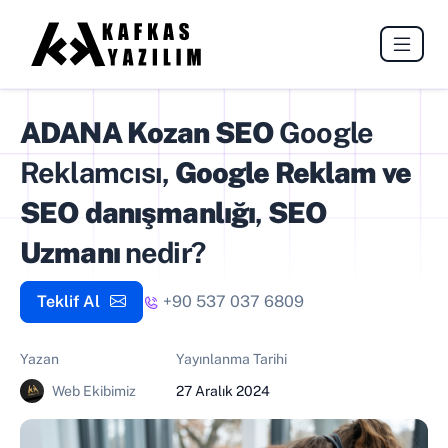
ADANA Kozan SEO
Google
Reklamcısı,
Google Reklam ve
SEO danışmanlığı
,
SEO
Uzmanı
nedir?
Teklif Al
+90 537 037 6809
Yazan
Yayınlanma Tarihi
Web Ekibimiz
27 Aralık 2024