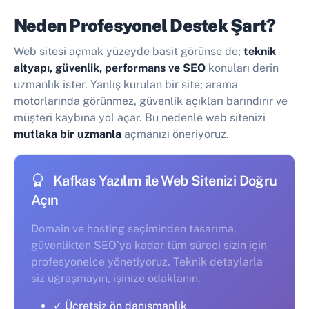
Neden Profesyonel Destek Şart?
Web sitesi açmak yüzeyde basit görünse de;
teknik
altyapı, güvenlik, performans ve SEO
konuları derin
uzmanlık ister. Yanlış kurulan bir site; arama
motorlarında görünmez, güvenlik açıkları barındırır ve
müşteri kaybına yol açar. Bu nedenle web sitenizi
mutlaka bir uzmanla
açmanızı öneriyoruz.
Kafkas Yazılım ile Web Sitenizi Doğru
Açın
Domain ve hosting seçiminden tasarıma,
güvenlikten SEO'ya kadar tüm süreci sizin için
profesyonelce yönetiyoruz. Teknik detaylarla
siz uğraşmayın, işinize odaklanın.
✓ Ücretsiz ön danışmanlık