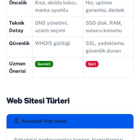
Öncelik
Kısa, akılda kalıcı,
Hız, uptime
marka uyumlu
garantisi, destek
Teknik
DNS yönetimi,
SSD disk, RAM,
Detay
uzantı seçimi
sunucu konumu
Güvenlik
WHOIS gizliliği
SSL, yedekleme,
güvenlik duvarı
Uzman
Gerekli
Şart
Önerisi
Web Sitesi Türleri
Kurumsal Web Sitesi
Şirketinizi profesyonelce tanıtan, hizmetlerinizi