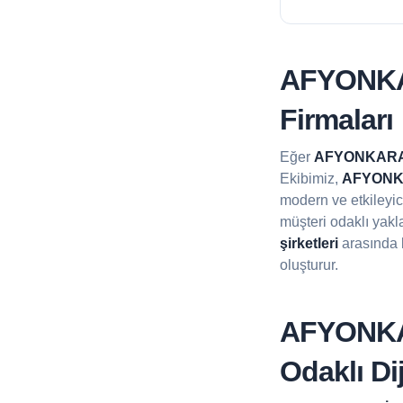
AFYONKA
Firmaları
Eğer
AFYONKAR
Ekibimiz,
AFYONKA
modern ve etkileyi
müşteri odaklı yakla
şirketleri
arasında l
oluşturur.
AFYONKAR
Odaklı Di