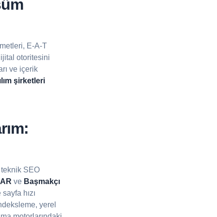
şüm
metleri, E-A-T
ital otoritesini
ı ve içerik
ım şirketleri
rım:
 teknik SEO
SAR
ve
Başmakçı
 sayfa hızı
indeksleme, yerel
rama motorlarındaki