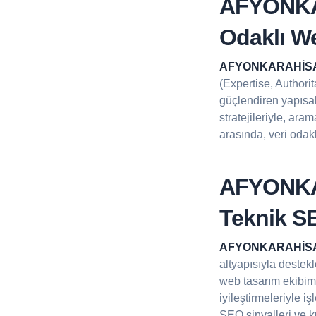
AFYONKA
Odaklı W
AFYONKARAHİSA
(Expertise, Authorit
güçlendiren yapısal
stratejileriyle, ar
arasında, veri odak
AFYONKA
Teknik S
AFYONKARAHİSA
altyapısıyla deste
web tasarım ekibimi
iyileştirmeleriyle i
SEO sinyalleri ve ku