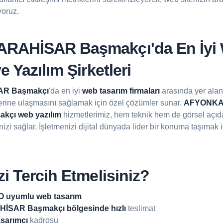
yoruz.
RAHİSAR Başmakçı'da En İyi
e Yazılım Şirketleri
R Başmakçı
'da en iyi
web tasarım firmaları
arasında yer alan
erine ulaşmasını sağlamak için özel çözümler sunar.
AFYONKA
kçı web yazılım
hizmetlerimiz, hem teknik hem de görsel aç
izi sağlar. İşletmenizi dijital dünyada lider bir konuma taşımak i
i Tercih Etmelisiniz?
 uyumlu web tasarım
SAR Başmakçı bölgesinde hızlı
teslimat
sarımcı
kadrosu