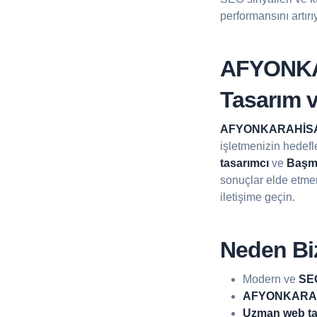
performansını artırı
AFYONKA
Tasarım v
AFYONKARAHİSA
işletmenizin hedefl
tasarımcı
ve
Başma
sonuçlar elde etmen
iletişime geçin.
Neden Biz
Modern ve
SEO
AFYONKARAHİ
Uzman web ta