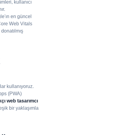
leri, kullanıcı
ır.
le'ın en güncel
Core Web Vitals
 donatılmış
k
lar kullanıyoruz.
Apps (PWA)
çı web tasarımcı
eşik bir yaklaşımla