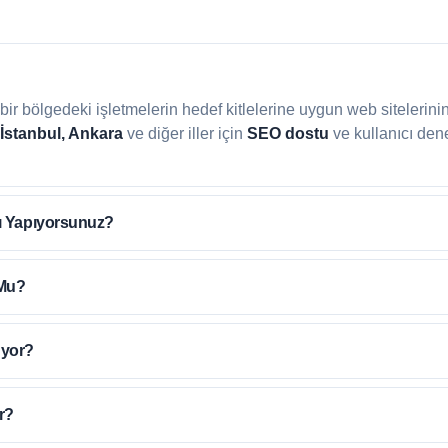
li bir bölgedeki işletmelerin hedef kitlelerine uygun web sitelerini
 İstanbul, Ankara
ve diğer iller için
SEO dostu
ve kullanıcı den
ı Yapıyorsunuz?
Mu?
üyor?
r?