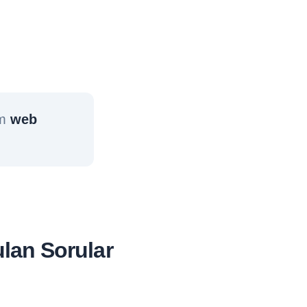
ım
web
ulan Sorular