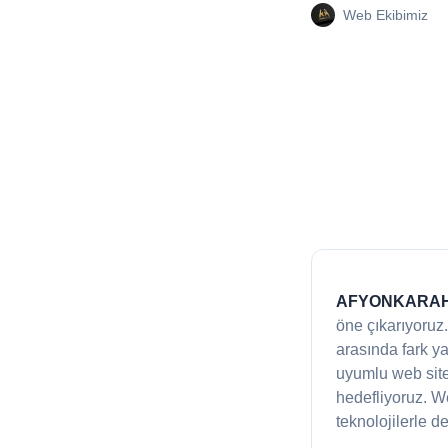
Web Ekibimiz
AFYONKARAHİ
öne çıkarıyoruz
arasında fark y
uyumlu web site
hedefliyoruz. W
teknolojilerle de