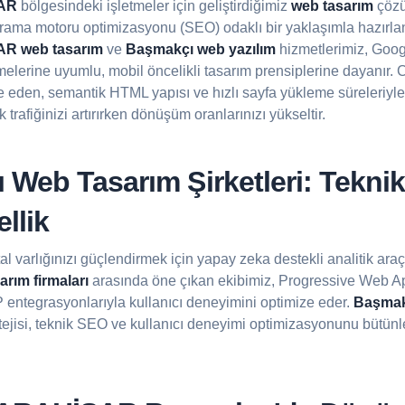
AR
bölgesindeki işletmeler için geliştirdiğimiz
web tasarım
çözüm
rama motoru optimizasyonu (SEO) odaklı bir yaklaşımla hazırlan
 web tasarım
ve
Başmakçı web yazılım
hizmetlerimiz, Goog
elerine uyumlu, mobil öncelikli tasarım prensiplerine dayanır. 
ze eden, semantik HTML yapısı ve hızlı sayfa yükleme süreleriyle
 trafiğinizi artırırken dönüşüm oranlarınızı yükseltir.
Web Tasarım Şirketleri: Tekni
llik
ital varlığınızı güçlendirmek için yapay zeka destekli analitik araç
rım firmaları
arasında öne çıkan ekibimiz, Progressive Web 
P entegrasyonlarıyla kullanıcı deneyimini optimize eder.
Başmak
ratejisi, teknik SEO ve kullanıcı deneyimi optimizasyonunu bütünl