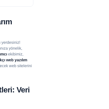
rım
 yerdesiniz!
ınıza yönelik,
ımcı
ekibimiz,
çı web yazılım
ecek web sitelerini
ri: Veri