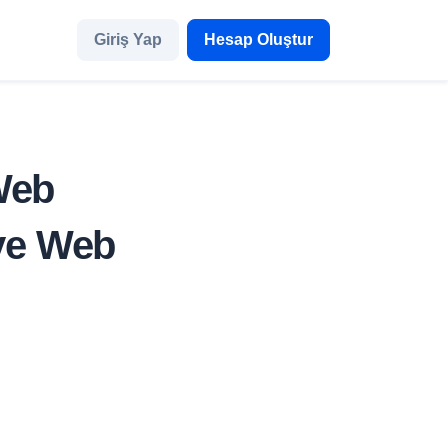
Giriş Yap
Hesap Oluştur
Web
 ve Web