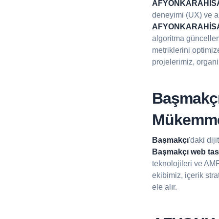
AFYONKARAHİS
deneyimi (UX) ve a
AFYONKARAHİSAR
algoritma güncellem
metriklerini optimi
projelerimiz, organik
Başmakçı 
Mükemme
Başmakçı
'daki dij
Başmakçı web tasa
teknolojileri ve AM
ekibimiz, içerik st
ele alır.