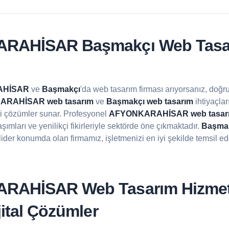
RAHİSAR Başmakçı Web Tasa
AHİSAR
ve
Başmakçı
'da web tasarım firması arıyorsanız, doğru
RAHİSAR web tasarım
ve
Başmakçı web tasarım
ihtiyaçlar
ci çözümler sunar. Profesyonel
AFYONKARAHİSAR web tasar
şımları ve yenilikçi fikirleriyle sektörde öne çıkmaktadır.
Başmak
ider konumda olan firmamız, işletmenizi en iyi şekilde temsil ed
AHİSAR Web Tasarım Hizmetle
jital Çözümler