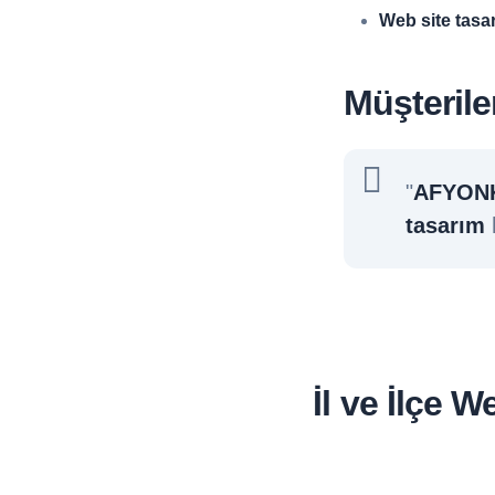
Web site tasa
Müşterile
"
AFYONK
tasarım
h
İl ve İlçe 