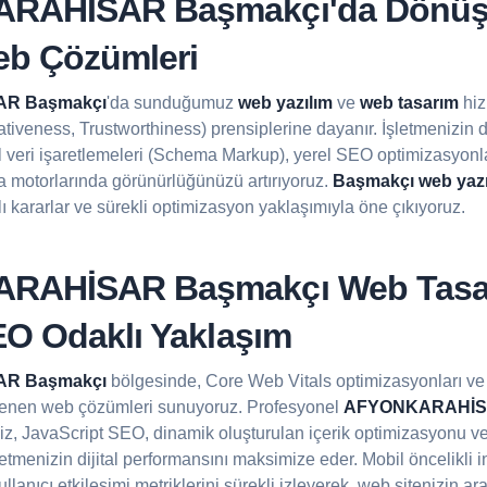
RAHİSAR Başmakçı'da Dönü
eb Çözümleri
R Başmakçı
'da sunduğumuz
web yazılım
ve
web tasarım
hiz
ativeness, Trustworthiness) prensiplerine dayanır. İşletmenizin dij
 veri işaretlemeleri (Schema Markup), yerel SEO optimizasyonlar
ama motorlarında görünürlüğünüzü artırıyoruz.
Başmakçı web yazıl
lı kararlar ve sürekli optimizasyon yaklaşımıyla öne çıkıyoruz.
RAHİSAR Başmakçı Web Tasa
EO Odaklı Yaklaşım
R Başmakçı
bölgesinde, Core Web Vitals optimizasyonları ve
klenen web çözümleri sunuyoruz. Profesyonel
AFYONKARAHİ
z, JavaScript SEO, dinamik oluşturulan içerik optimizasyonu ve
şletmenizin dijital performansını maksimize eder. Mobil öncelikli 
llanıcı etkileşimi metriklerini sürekli izleyerek, web sitenizin a