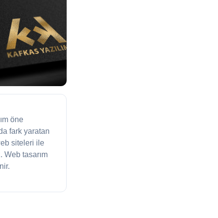
dım öne
a fark yaratan
 siteleri ile
z. Web tasarım
ir.