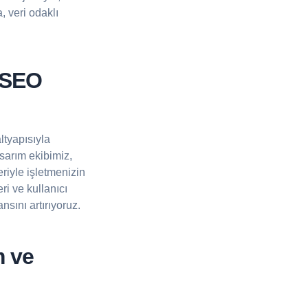
, veri odaklı
 SEO
tyapısıyla
arım ekibimiz,
riyle işletmenizin
ri ve kullanıcı
nsını artırıyoruz.
m ve