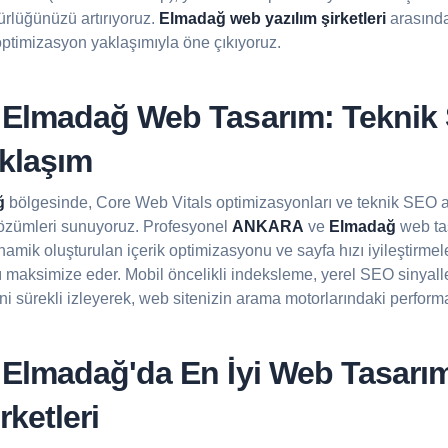
rlüğünüzü artırıyoruz.
Elmadağ web yazılım şirketleri
arasında
 optimizasyon yaklaşımıyla öne çıkıyoruz.
lmadağ Web Tasarım: Teknik
aklaşım
ğ
bölgesinde, Core Web Vitals optimizasyonları ve teknik SEO al
özümleri sunuyoruz. Profesyonel
ANKARA
ve
Elmadağ
web tas
amik oluşturulan içerik optimizasyonu ve sayfa hızı iyileştirmele
nı maksimize eder. Mobil öncelikli indeksleme, yerel SEO sinyalle
ini sürekli izleyerek, web sitenizin arama motorlarındaki performa
lmadağ'da En İyi
Web Tasarı
rketleri