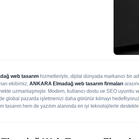
ağ web tasarım
hizmetleriyle, dijital dünyada markanızı bir a
man ekibimiz,
ANKARA Elmadağ web tasarım firmaları
arasınd
rmekte uzmanlaşmıştır. Modern, kullanıcı dostu ve SEO uyumlu web
e global pazarda işletmenizi daha görünür kılmayı hedefliyoru
m tasarım hem de yazılım alanında en iyi teknolojilerle desteklen