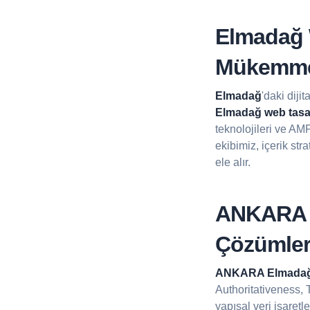
Elmadağ W
Mükemme
Elmadağ
'daki diji
Elmadağ web tasar
teknolojileri ve AM
ekibimiz, içerik st
ele alır.
ANKARA 
Çözümler
ANKARA Elmada
Authoritativeness, T
yapısal veri işaret