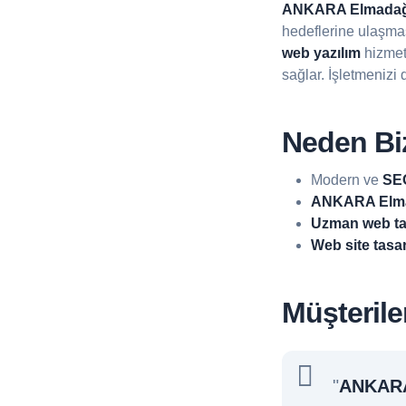
ANKARA Elmada
hedeflerine ulaşma
web yazılım
hizmet
sağlar. İşletmenizi 
Neden Biz
Modern ve
SEO
ANKARA Elmad
Uzman web ta
Web site tasa
Müşterile
"
ANKARA