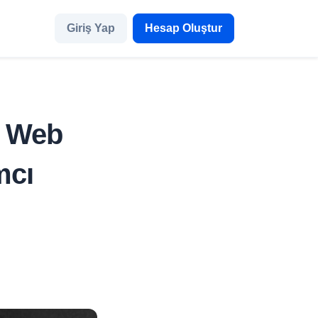
Giriş Yap
Hesap Oluştur
, Web
mcı