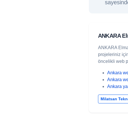
sayesinde
ANKARA El
ANKARA Elma
projeleriniz iç
öncelikli web p
Ankara we
Ankara we
Ankara ya
Milatsan Tekno