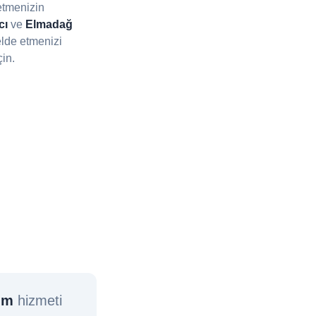
etmenizin
cı
ve
Elmadağ
lde etmenizi
çin.
ım
hizmeti