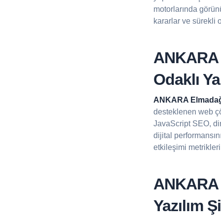
motorlarında görünü
kararlar ve sürekli
ANKARA E
Odaklı Y
ANKARA Elmada
desteklenen web ç
JavaScript SEO, din
dijital performansı
etkileşimi metrikler
ANKARA E
Yazılım Şi