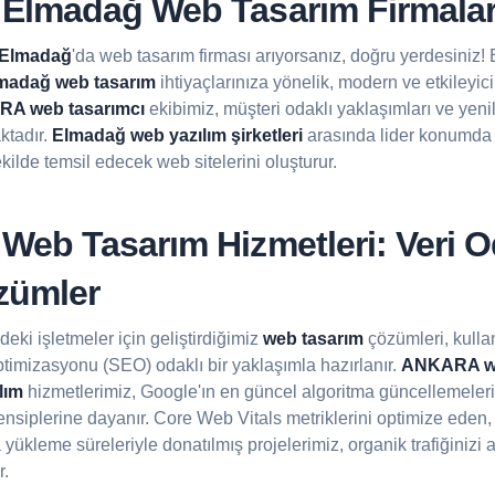
lmadağ Web Tasarım Firmalar
Elmadağ
'da web tasarım firması arıyorsanız, doğru yerdesiniz!
madağ web tasarım
ihtiyaçlarınıza yönelik, modern ve etkileyic
A web tasarımcı
ekibimiz, müşteri odaklı yaklaşımları ve yenilik
ktadır.
Elmadağ web yazılım şirketleri
arasında lider konumda 
ekilde temsil edecek web sitelerini oluşturur.
eb Tasarım Hizmetleri: Veri O
özümler
eki işletmeler için geliştirdiğimiz
web tasarım
çözümleri, kulla
timizasyonu (SEO) odaklı bir yaklaşımla hazırlanır.
ANKARA we
lım
hizmetlerimiz, Google'ın en güncel algoritma güncellemeler
rensiplerine dayanır. Core Web Vitals metriklerini optimize ede
a yükleme süreleriyle donatılmış projelerimiz, organik trafiğinizi
r.