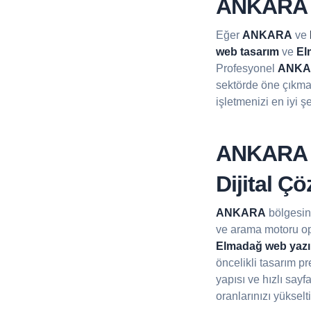
ANKARA E
Eğer
ANKARA
ve
web tasarım
ve
El
Profesyonel
ANKAR
sektörde öne çıkma
işletmenizi en iyi ş
ANKARA W
Dijital Ç
ANKARA
bölgesind
ve arama motoru op
Elmadağ web yazı
öncelikli tasarım p
yapısı ve hızlı sayf
oranlarınızı yükselti