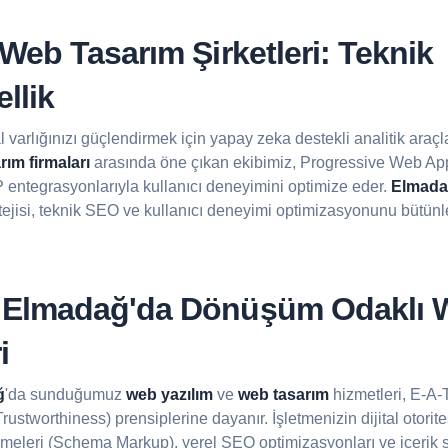
eb Tasarım Şirketleri: Teknik
llik
tal varlığınızı güçlendirmek için yapay zeka destekli analitik araçl
ım firmaları
arasında öne çıkan ekibimiz, Progressive Web A
P entegrasyonlarıyla kullanıcı deneyimini optimize eder.
Elmada
ratejisi, teknik SEO ve kullanıcı deneyimi optimizasyonunu bütünl
Elmadağ'da Dönüşüm Odaklı 
i
ğ
'da sunduğumuz
web yazılım
ve
web tasarım
hizmetleri, E-A-T
rustworthiness) prensiplerine dayanır. İşletmenizin dijital otorit
lemeleri (Schema Markup), yerel SEO optimizasyonları ve içerik st