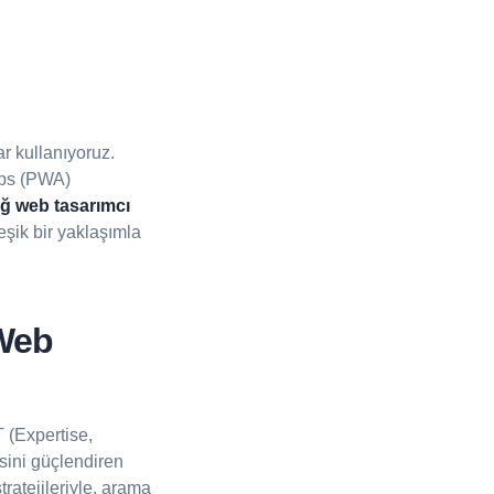
ar kullanıyoruz.
pps (PWA)
ğ web tasarımcı
eşik bir yaklaşımla
Web
 (Expertise,
esini güçlendiren
ratejileriyle, arama