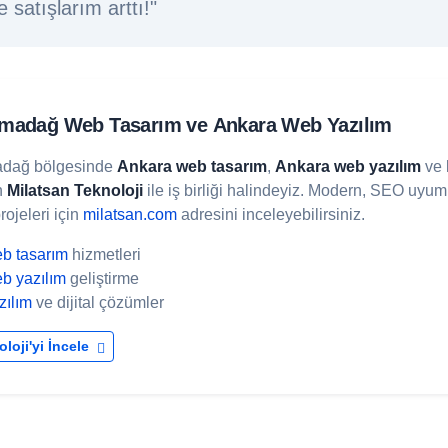
 satışlarım arttı!"
madağ Web Tasarım
ve
Ankara Web Yazılım
dağ bölgesinde
Ankara web tasarım
,
Ankara web yazılım
ve 
in
Milatsan Teknoloji
ile iş birliği halindeyiz. Modern, SEO uyum
rojeleri için
milatsan.com
adresini inceleyebilirsiniz.
b tasarım
hizmetleri
b yazılım
geliştirme
zılım
ve dijital çözümler
loji'yi İncele