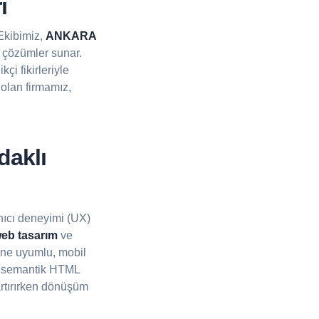
ı
 Ekibimiz,
ANKARA
i çözümler sunar.
çi fikirleriyle
olan firmamız,
daklı
nıcı deneyimi (UX)
b tasarım
ve
ine uyumlu, mobil
n, semantik HTML
 artırırken dönüşüm