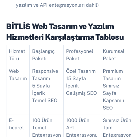
yazılım ve API entegrasyonları dahil)
BİTLİS Web Tasarım ve Yazılım
Hizmetleri Karşılaştırma Tablosu
Hizmet
Başlangıç
Profesyonel
Kurumsal
Türü
Paketi
Paket
Paket
Web
Responsive
Özel Tasarım
Premium
Tasarım
Tasarım
15 Sayfa
Tasarım
5 Sayfa
İçerik
Sınırsız
İçerik
Gelişmiş SEO
Sayfa
Temel SEO
Kapsamlı
SEO
E-
100 Ürün
1000 Ürün
Sınırsız Ürün
ticaret
Temel
API
Tam
Entegrasyon
Entegrasyonu
Entegrasyon