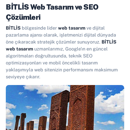
BİTLİS Web Tasarım ve SEO
Çözümleri
BİTLİS
bölgesinde lider
web tasarım
ve dijital
pazarlama ajansı olarak, işletmenizi dijital dünyada
öne çıkaracak stratejik çözümler sunuyoruz.
BİTLİS
web tasarım
uzmanlarımız, Google'ın en güncel
algoritmaları doğrultusunda, teknik SEO
optimizasyonları ve mobil öncelikli tasarım
yaklaşımıyla web sitenizin performansını maksimum
seviyeye çıkarır.