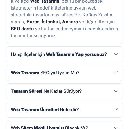
İl ve İlçe
Web Tasarımı
, belirli bir bölgedeki
işletmelerin hedef kitlelerine uygun web
sitelerinin tasarlanması sürecidir. Kafkas Yazılım
olarak,
Bursa, İstanbul, Ankara
ve diğer iller için
SEO dostu
ve kullanıcı deneyimini önceliklendiren
tasarımlar sunuyoruz.
Hangi İlçeler İçin
Web Tasarımı Yapıyorsunuz?
Web Tasarımı
SEO'ya Uygun Mu?
Tasarım Süresi
Ne Kadar Sürüyor?
Web Tasarımı Ücretleri
Nelerdir?
Web Sitem
Mobil Uyumlu
Olacak Mı?