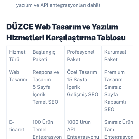
yazılım ve API entegrasyonları dahil)
DÜZCE Web Tasarım ve Yazılım
Hizmetleri Karşılaştırma Tablosu
Hizmet
Başlangıç
Profesyonel
Kurumsal
Türü
Paketi
Paket
Paket
Web
Responsive
Özel Tasarım
Premium
Tasarım
Tasarım
15 Sayfa
Tasarım
5 Sayfa
İçerik
Sınırsız
İçerik
Gelişmiş SEO
Sayfa
Temel SEO
Kapsamlı
SEO
E-
100 Ürün
1000 Ürün
Sınırsız Ürün
ticaret
Temel
API
Tam
Entegrasyon
Entegrasyonu
Entegrasyon