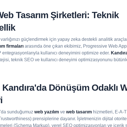
eb Tasarım Şirketleri: Teknik
llik
al varlığınızı güçlendirmek için yapay zeka destekli analitik araçla
m firmaları
arasında öne çıkan ekibimiz, Progressive Web Ap
P entegrasyonlarıyla kullanıcı deneyimini optimize eder.
Kandıra
ratejisi, teknik SEO ve kullanıcı deneyimi optimizasyonunu bütünl
Kandıra'da Dönüşüm Odaklı 
i
'da sunduğumuz
web yazılım
ve
web tasarım
hizmetleri, E-A-T
rustworthiness) prensiplerine dayanır. İşletmenizin dijital otorit
lemeleri (Schema Markup), yerel SEO optimizasyonları ve içerik st