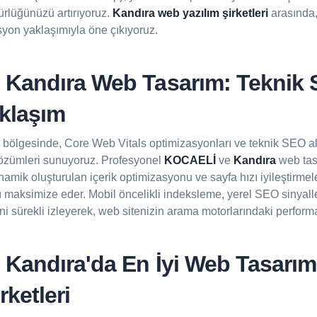
rlüğünüzü artırıyoruz.
Kandıra web yazılım şirketleri
arasında, 
syon yaklaşımıyla öne çıkıyoruz.
Kandıra Web Tasarım: Teknik
aklaşım
bölgesinde, Core Web Vitals optimizasyonları ve teknik SEO al
özümleri sunuyoruz. Profesyonel
KOCAELİ
ve
Kandıra
web tas
amik oluşturulan içerik optimizasyonu ve sayfa hızı iyileştirmele
nı maksimize eder. Mobil öncelikli indeksleme, yerel SEO sinyalle
ini sürekli izleyerek, web sitenizin arama motorlarındaki performa
Kandıra'da En İyi
Web Tasarım
rketleri