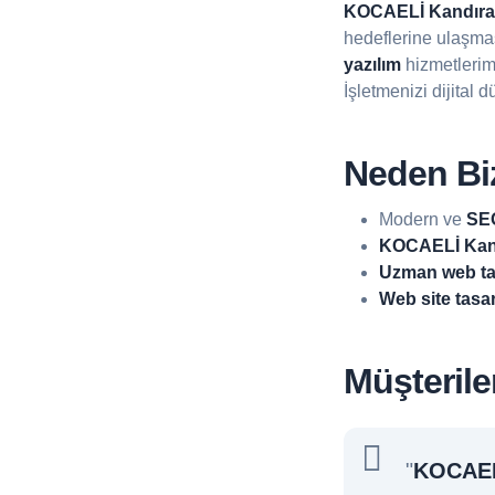
KOCAELİ Kandıra
hedeflerine ulaşma
yazılım
hizmetlerim
İşletmenizi dijital 
Neden Biz
Modern ve
SEO
KOCAELİ Kand
Uzman web ta
Web site tasa
Müşterile
"
KOCAEL