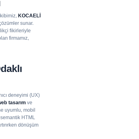
ı
Ekibimiz,
KOCAELİ
 çözümler sunar.
kçi fikirleriyle
lan firmamız,
daklı
nıcı deneyimi (UX)
eb tasarım
ve
ne uyumlu, mobil
n, semantik HTML
 artırırken dönüşüm