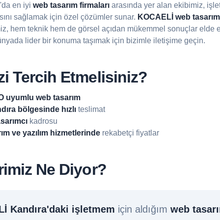
'da en iyi
web tasarım firmaları
arasında yer alan ekibimiz, işl
sını sağlamak için özel çözümler sunar.
KOCAELİ web tasarım
iz, hem teknik hem de görsel açıdan mükemmel sonuçlar elde et
dünyada lider bir konuma taşımak için bizimle iletişime geçin.
i Tercih Etmelisiniz?
 uyumlu web tasarım
ıra bölgesinde hızlı
teslimat
sarımcı
kadrosu
rım ve yazılım hizmetlerinde
rekabetçi fiyatlar
rimiz Ne Diyor?
İ Kandıra'daki işletmem
için aldığım
web tasar