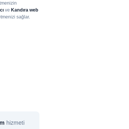
etmenizin
cı
ve
Kandıra web
menizi sağlar.
ım
hizmeti