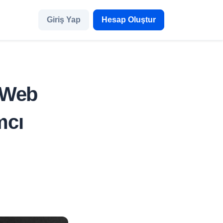
Giriş Yap
Hesap Oluştur
 Web
mcı