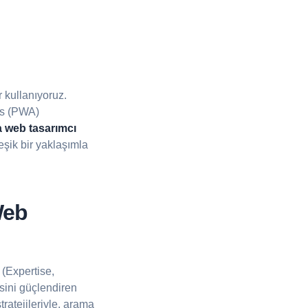
r kullanıyoruz.
ps (PWA)
 web tasarımcı
eşik bir yaklaşımla
Web
 (Expertise,
esini güçlendiren
ratejileriyle, arama