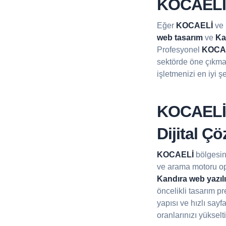
KOCAELİ 
Eğer
KOCAELİ
ve
web tasarım
ve
Ka
Profesyonel
KOCAE
sektörde öne çıkma
işletmenizi en iyi ş
KOCAELİ 
Dijital Ç
KOCAELİ
bölgesind
ve arama motoru op
Kandıra web yazıl
öncelikli tasarım p
yapısı ve hızlı sayf
oranlarınızı yükselti