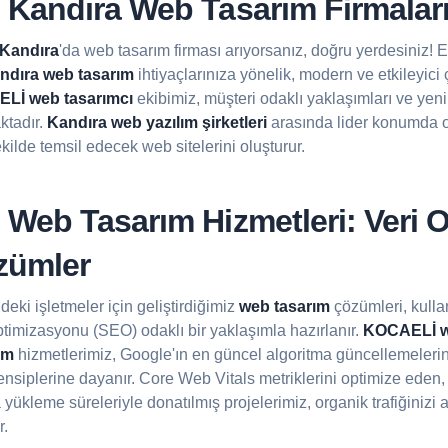
Kandıra Web Tasarım Firmalar
Kandıra
'da web tasarım firması arıyorsanız, doğru yerdesiniz! 
ndıra web tasarım
ihtiyaçlarınıza yönelik, modern ve etkileyici
Lİ web tasarımcı
ekibimiz, müşteri odaklı yaklaşımları ve yenili
ktadır.
Kandıra web yazılım şirketleri
arasında lider konumda o
ekilde temsil edecek web sitelerini oluşturur.
Web Tasarım Hizmetleri: Veri O
özümler
eki işletmeler için geliştirdiğimiz
web tasarım
çözümleri, kulla
timizasyonu (SEO) odaklı bir yaklaşımla hazırlanır.
KOCAELİ w
ım
hizmetlerimiz, Google'ın en güncel algoritma güncellemeleri
rensiplerine dayanır. Core Web Vitals metriklerini optimize ede
a yükleme süreleriyle donatılmış projelerimiz, organik trafiğinizi
r.