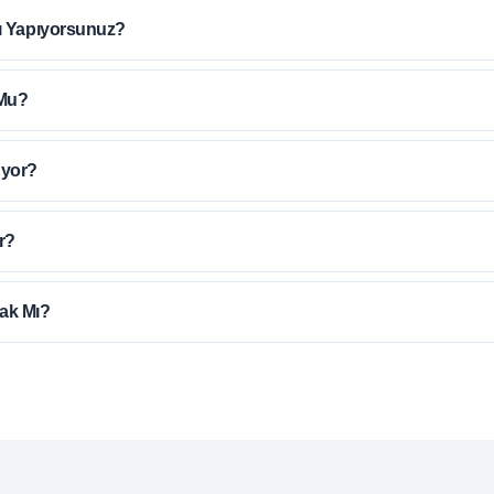
ı Yapıyorsunuz?
Mu?
üyor?
r?
ak Mı?