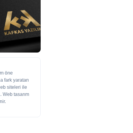
dım öne
a fark yaratan
 siteleri ile
z. Web tasarım
ir.