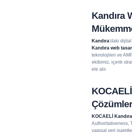
Kandıra W
Mükemme
Kandıra
'daki dijit
Kandıra web tasarı
teknolojileri ve AM
ekibimiz, içerik st
ele alır.
KOCAELİ 
Çözümler
KOCAELİ Kandıra
Authoritativeness, T
yapısal veri işaret