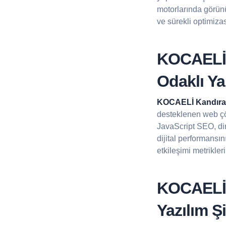
motorlarında görünü
ve sürekli optimiza
KOCAELİ 
Odaklı Y
KOCAELİ Kandıra
desteklenen web ç
JavaScript SEO, din
dijital performansı
etkileşimi metrikler
KOCAELİ 
Yazılım Şi