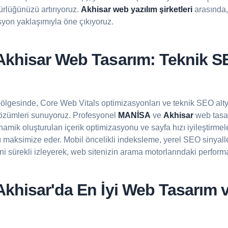
rlüğünüzü artırıyoruz.
Akhisar web yazılım şirketleri
arasında, 
syon yaklaşımıyla öne çıkıyoruz.
khisar Web Tasarım: Teknik S
ölgesinde, Core Web Vitals optimizasyonları ve teknik SEO alty
özümleri sunuyoruz. Profesyonel
MANİSA
ve
Akhisar
web tasar
amik oluşturulan içerik optimizasyonu ve sayfa hızı iyileştirmele
nı maksimize eder. Mobil öncelikli indeksleme, yerel SEO sinyalle
ini sürekli izleyerek, web sitenizin arama motorlarındaki performa
khisar'da En İyi
Web Tasarım v