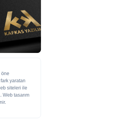
m öne
fark yaratan
 siteleri ile
z. Web tasarım
ir.