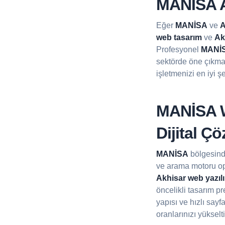
MANİSA A
Eğer
MANİSA
ve
A
web tasarım
ve
Ak
Profesyonel
MANİS
sektörde öne çıkma
işletmenizi en iyi ş
MANİSA We
Dijital Ç
MANİSA
bölgesinde
ve arama motoru op
Akhisar web yazıl
öncelikli tasarım p
yapısı ve hızlı sayf
oranlarınızı yükselti