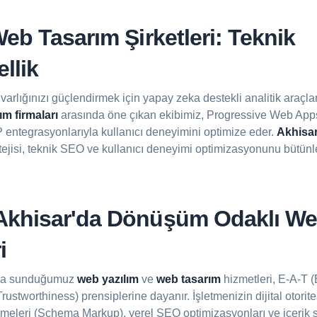
eb Tasarım Şirketleri: Teknik
llik
al varlığınızı güçlendirmek için yapay zeka destekli analitik araçla
m firmaları
arasında öne çıkan ekibimiz, Progressive Web Ap
P entegrasyonlarıyla kullanıcı deneyimini optimize eder.
Akhisar
ratejisi, teknik SEO ve kullanıcı deneyimi optimizasyonunu bütünl
khisar'da Dönüşüm Odaklı W
i
da sunduğumuz
web yazılım
ve
web tasarım
hizmetleri, E-A-T (
rustworthiness) prensiplerine dayanır. İşletmenizin dijital otorit
lemeleri (Schema Markup), yerel SEO optimizasyonları ve içerik st