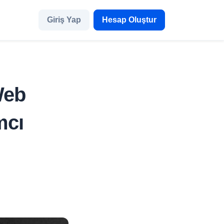
Giriş Yap
Hesap Oluştur
Web
mcı