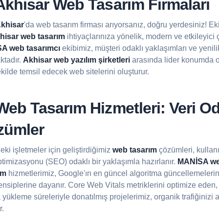
khisar Web Tasarım Firmaları
khisar
'da web tasarım firması arıyorsanız, doğru yerdesiniz! Ek
hisar web tasarım
ihtiyaçlarınıza yönelik, modern ve etkileyici
A web tasarımcı
ekibimiz, müşteri odaklı yaklaşımları ve yenilikç
ktadır.
Akhisar web yazılım şirketleri
arasında lider konumda o
ekilde temsil edecek web sitelerini oluşturur.
b Tasarım Hizmetleri: Veri Od
özümler
ki işletmeler için geliştirdiğimiz
web tasarım
çözümleri, kullan
timizasyonu (SEO) odaklı bir yaklaşımla hazırlanır.
MANİSA we
ım
hizmetlerimiz, Google'ın en güncel algoritma güncellemeleri
rensiplerine dayanır. Core Web Vitals metriklerini optimize ede
a yükleme süreleriyle donatılmış projelerimiz, organik trafiğinizi
r.