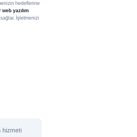
menizin hedeflerine
 web yazılım
ağlar. İşletmenizi
m
hizmeti