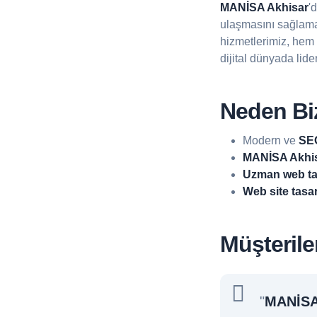
MANİSA Akhisar
'
ulaşmasını sağlama
hizmetlerimiz, hem
dijital dünyada lide
Neden Biz
Modern ve
SEO
MANİSA Akhisa
Uzman web ta
Web site tasa
Müşterile
"
MANİSA 