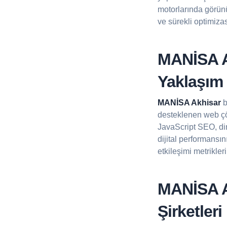
motorlarında görünü
ve sürekli optimiza
MANİSA A
Yaklaşım
MANİSA Akhisar
b
desteklenen web ç
JavaScript SEO, din
dijital performansı
etkileşimi metrikler
MANİSA A
Şirketleri