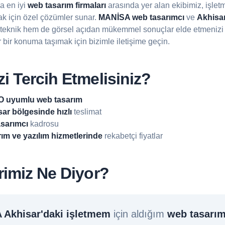
da en iyi
web tasarım firmaları
arasında yer alan ekibimiz, işlet
k için özel çözümler sunar.
MANİSA web tasarımcı
ve
Akhisar
 teknik hem de görsel açıdan mükemmel sonuçlar elde etmenizi s
r bir konuma taşımak için bizimle iletişime geçin.
i Tercih Etmelisiniz?
 uyumlu web tasarım
r bölgesinde hızlı
teslimat
sarımcı
kadrosu
rım ve yazılım hizmetlerinde
rekabetçi fiyatlar
rimiz Ne Diyor?
Akhisar'daki işletmem
için aldığım
web tasarı