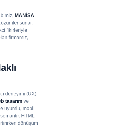
ibimiz,
MANİSA
 çözümler sunar.
i fikirleriyle
lan firmamız,
aklı
ıcı deneyimi (UX)
b tasarım
ve
ne uyumlu, mobil
n, semantik HTML
 artırırken dönüşüm