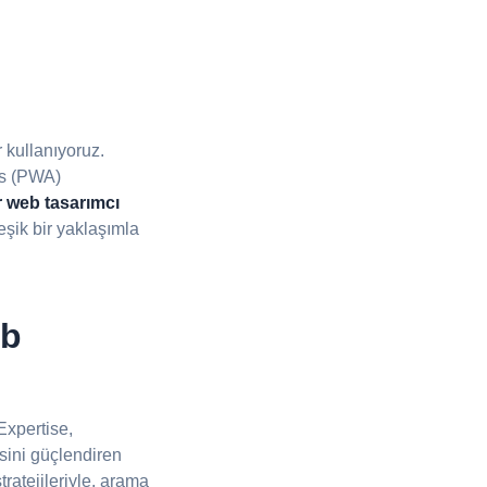
r kullanıyoruz.
ps (PWA)
 web tasarımcı
eşik bir yaklaşımla
eb
Expertise,
esini güçlendiren
ratejileriyle, arama