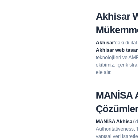
Akhisar W
Mükemme
Akhisar
'daki dijit
Akhisar web tasarı
teknolojileri ve AM
ekibimiz, içerik st
ele alır.
MANİSA A
Çözümler
MANİSA Akhisar
'
Authoritativeness, T
yapısal veri işaret