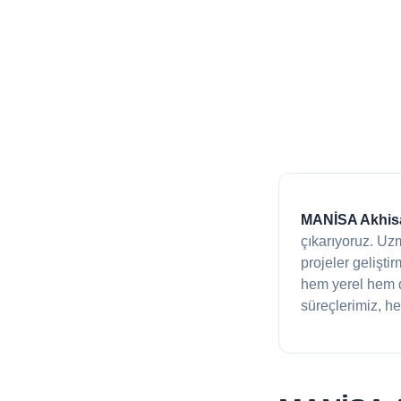
MANİSA Akhisa
çıkarıyoruz. Uz
projeler gelişti
hem yerel hem d
süreçlerimiz, he