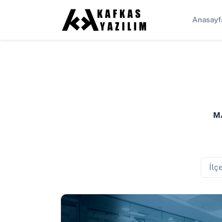
Anasayf
M