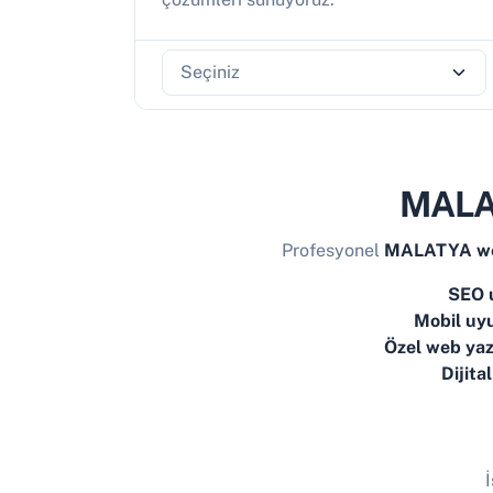
MALAT
Profesyonel
MALATYA web
SEO 
Mobil uyu
Özel web yaz
Dijita