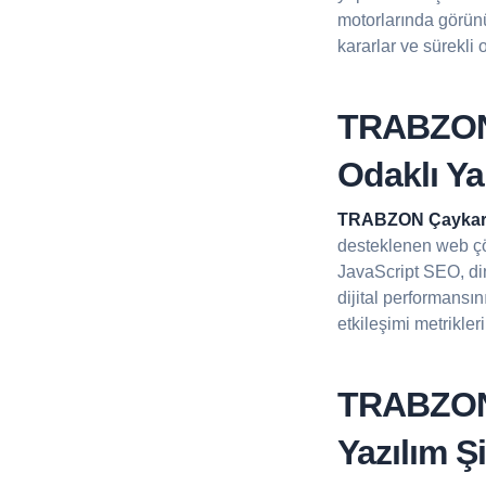
motorlarında görünü
kararlar ve sürekli
TRABZON 
Odaklı Y
TRABZON Çaykar
desteklenen web ç
JavaScript SEO, din
dijital performansı
etkileşimi metrikler
TRABZON 
Yazılım Şi