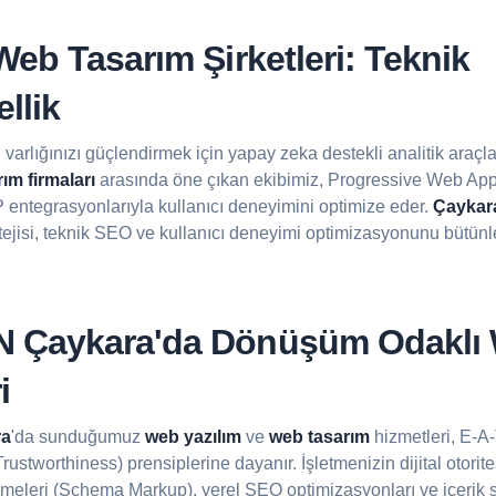
eb Tasarım Şirketleri: Teknik
llik
al varlığınızı güçlendirmek için yapay zeka destekli analitik araçl
ım firmaları
arasında öne çıkan ekibimiz, Progressive Web Ap
P entegrasyonlarıyla kullanıcı deneyimini optimize eder.
Çaykara
ratejisi, teknik SEO ve kullanıcı deneyimi optimizasyonunu bütünl
 Çaykara'da Dönüşüm Odaklı
i
a
'da sunduğumuz
web yazılım
ve
web tasarım
hizmetleri, E-A-
rustworthiness) prensiplerine dayanır. İşletmenizin dijital otorit
lemeleri (Schema Markup), yerel SEO optimizasyonları ve içerik st