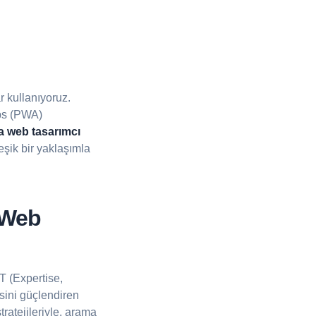
ar kullanıyoruz.
ps (PWA)
 web tasarımcı
eşik bir yaklaşımla
 Web
T (Expertise,
esini güçlendiren
ratejileriyle, arama