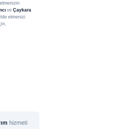
letmenizin
mcı
ve
Çaykara
lde etmenizi
çin.
rım
hizmeti