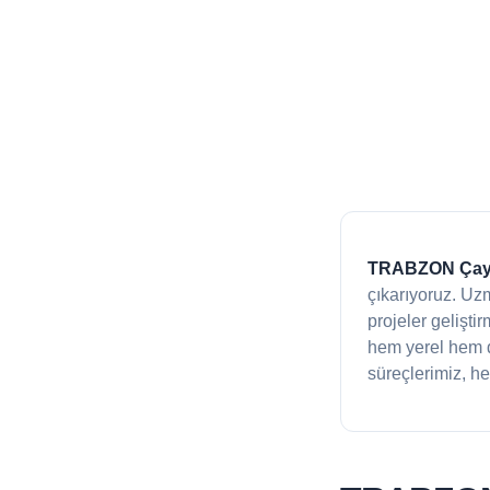
TRABZON Çayk
çıkarıyoruz. Uz
projeler gelişti
hem yerel hem d
süreçlerimiz, he