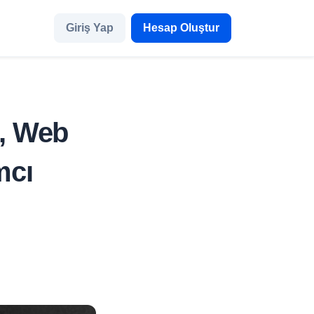
Giriş Yap
Hesap Oluştur
, Web
mcı