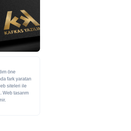
adım öne
da fark yaratan
 siteleri ile
z. Web tasarım
ir.