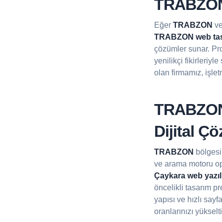
TRABZON 
Eğer
TRABZON
v
TRABZON web ta
çözümler sunar. Pr
yenilikçi fikirleriy
olan firmamız, işlet
TRABZON 
Dijital Ç
TRABZON
bölgesin
ve arama motoru op
Çaykara web yazı
öncelikli tasarım p
yapısı ve hızlı sayf
oranlarınızı yükselti