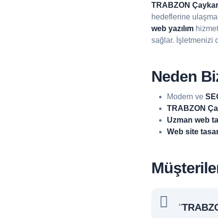
TRABZON Çaykar
hedeflerine ulaşma
web yazılım
hizmet
sağlar. İşletmenizi 
Neden Biz
Modern ve
SEO
TRABZON Çayk
Uzman web ta
Web site tasa
Müşterile
"
TRABZO