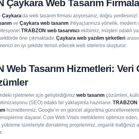
Çaykara Web Tasarım Firmala
e
Çaykara
'da web tasarım firması arıyorsanız, doğru yerdesiniz!
sarım
ve
Çaykara web tasarım
ihtiyaçlarınıza yönelik, modern v
ofesyonel
TRABZON web tasarımcı
ekibimiz, müşteri odaklı ya
le sektörde öne çıkmaktadır.
Çaykara web yazılım şirketleri
arası
menizi en iyi şekilde temsil edecek web sitelerini oluşturur.
Web Tasarım Hizmetleri: Veri 
özümler
deki işletmeler için geliştirdiğimiz
web tasarım
çözümleri, kull
timizasyonu (SEO) odaklı bir yaklaşımla hazırlanır.
TRABZON w
lım
hizmetlerimiz, Google'ın en güncel algoritma güncellemeleri
rensiplerine dayanır. Core Web Vitals metriklerini optimize ede
a yükleme süreleriyle donatılmış projelerimiz, organik trafiğinizi
r.