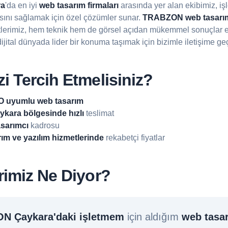
a
'da en iyi
web tasarım firmaları
arasında yer alan ekibimiz, iş
sını sağlamak için özel çözümler sunar.
TRABZON web tasarı
lerimiz, hem teknik hem de görsel açıdan mükemmel sonuçlar e
dijital dünyada lider bir konuma taşımak için bizimle iletişime ge
i Tercih Etmelisiniz?
 uyumlu web tasarım
ara bölgesinde hızlı
teslimat
sarımcı
kadrosu
rım ve yazılım hizmetlerinde
rekabetçi fiyatlar
rimiz Ne Diyor?
N Çaykara'daki işletmem
için aldığım
web tasa