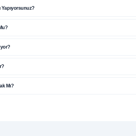
ı Yapıyorsunuz?
Mu?
üyor?
r?
ak Mı?