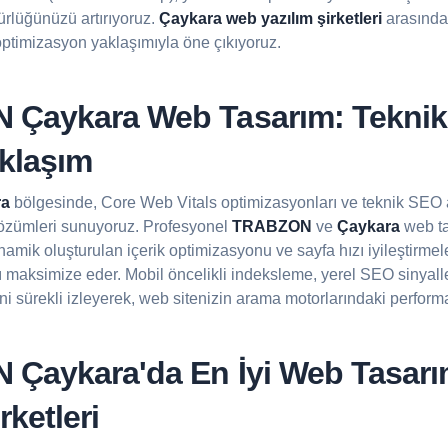
rlüğünüzü artırıyoruz.
Çaykara web yazılım şirketleri
arasında,
 optimizasyon yaklaşımıyla öne çıkıyoruz.
Çaykara Web Tasarım: Tekni
aklaşım
a
bölgesinde, Core Web Vitals optimizasyonları ve teknik SEO a
özümleri sunuyoruz. Profesyonel
TRABZON
ve
Çaykara
web ta
amik oluşturulan içerik optimizasyonu ve sayfa hızı iyileştirmele
nı maksimize eder. Mobil öncelikli indeksleme, yerel SEO sinyalle
ini sürekli izleyerek, web sitenizin arama motorlarındaki performa
Çaykara'da En İyi
Web Tasarı
rketleri