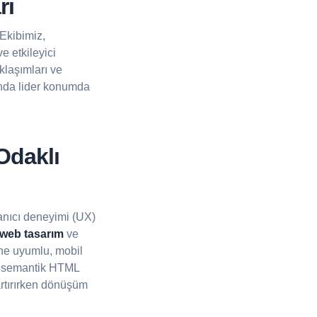
rı
 Ekibimiz,
e etkileyici
klaşımları ve
nda lider konumda
Odaklı
anıcı deneyimi (UX)
eb tasarım
ve
ne uyumlu, mobil
n, semantik HTML
 artırırken dönüşüm