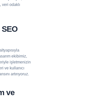
 veri odaklı
k SEO
ltyapısıyla
sarım ekibimiz,
riyle işletmenizin
ri ve kullanıcı
nsını artırıyoruz.
m ve