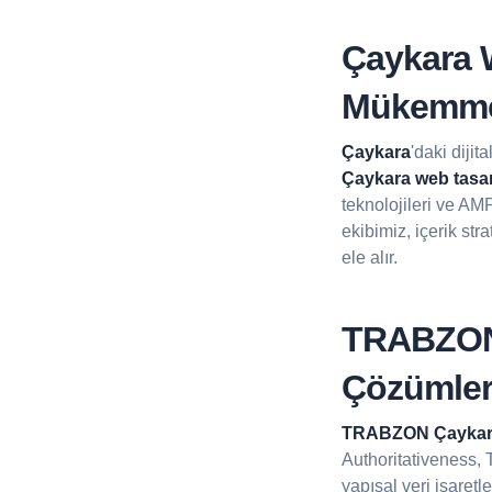
Çaykara W
Mükemme
Çaykara
'daki dijit
Çaykara web tasar
teknolojileri ve AM
ekibimiz, içerik st
ele alır.
TRABZON
Çözümler
TRABZON Çaykar
Authoritativeness, T
yapısal veri işaret